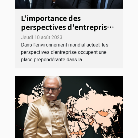
L'importance des
perspectives d'entreprise
dans un environnement
Jeudi 10 août 2023
multiculturel
Dans l'environnement mondial actuel, les
perspectives d'entreprise occupent une
place prépondérante dans la...