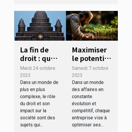
La fin de
Maximiser
droit : quel
le potentiel
rôle joue-t-
de votre
Mardi 24 octobre
Samedi 7 octobre
elle dans la
entreprise
2023
2023
société
avec les
Dans un monde de
Dans un monde
plus en plus
des affaires en
actuelle ?
stratégies
complexe, le rôle
constante
de
du droit et son
évolution et
croissance
impact sur la
compétitif, chaque
optimales
société sont des
entreprise vise à
sujets qui...
optimiser ses...