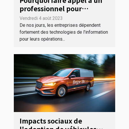
Pourquoi faire appel à un
professionnel pour
l'installation complète de
Vendredi 4 août 2023
votre réseau informatique
De nos jours, les entreprises dépendent
?
fortement des technologies de l'information
pour leurs opérations...
Impacts sociaux de