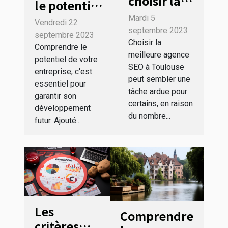
choisir la
le potentiel
meilleure
de votre
Mardi 5
Vendredi 22
agence
septembre 2023
entreprise
septembre 2023
SEO à
Choisir la
au travers
Comprendre le
meilleure agence
Toulouse
potentiel de votre
de l’analyse
SEO à Toulouse
entreprise, c'est
SWOT
peut sembler une
essentiel pour
tâche ardue pour
garantir son
certains, en raison
développement
du nombre...
futur. Ajouté...
Les
Comprendre
critères