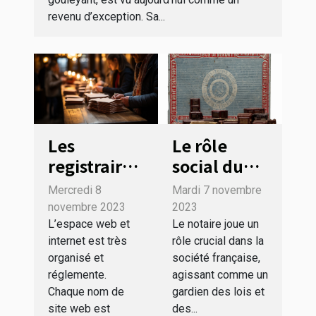
revenu d’exception. Sa...
Les
Le rôle
registraires
social du
: à quoi
notaire
Mercredi 8
Mardi 7 novembre
servent-
dans la
novembre 2023
2023
ils ?
société
L’espace web et
Le notaire joue un
internet est très
rôle crucial dans la
française
organisé et
société française,
réglemente.
agissant comme un
Chaque nom de
gardien des lois et
site web est
des...