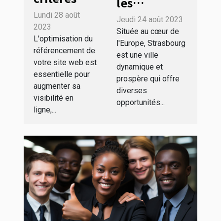
les
pour
avantages
Lundi 28 août
Jeudi 24 août 2023
choisir la
2023
du Portage
Située au cœur de
meilleure
L'optimisation du
Salarial à
l'Europe, Strasbourg
référencement de
agence
est une ville
Strasbourg
votre site web est
SEO à
dynamique et
essentielle pour
prospère qui offre
Bordeaux
augmenter sa
diverses
visibilité en
opportunités...
ligne,...