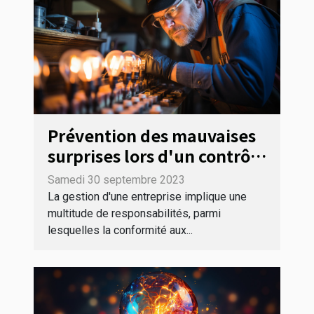
Prévention des mauvaises
surprises lors d'un contrôle
URSSAF : Les meilleures
Samedi 30 septembre 2023
pratiques
La gestion d'une entreprise implique une
multitude de responsabilités, parmi
lesquelles la conformité aux...