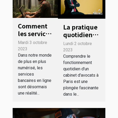
Comment
La pratique
les services
quotidienne
bancaires
dans une
Mardi 3 octobre
Lundi 2 octobre
en ligne
étude
2023
2023
peuvent
Dans notre monde
d'avocats à
Comprendre le
de plus en plus
aider à
fonctionnement
Paris
numérisé, les
quotidien d'un
réduire
services
cabinet d'avocats à
notre
bancaires en ligne
Paris est une
empreinte
sont désormais
plongée fascinante
carbone
une réalité...
dans le...