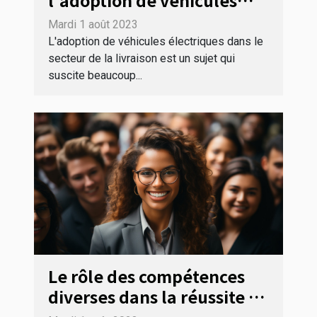
l'adoption de véhicules
électriques dans le secteur
Mardi 1 août 2023
de la livraison
L'adoption de véhicules électriques dans le
secteur de la livraison est un sujet qui
suscite beaucoup...
Le rôle des compétences
diverses dans la réussite en