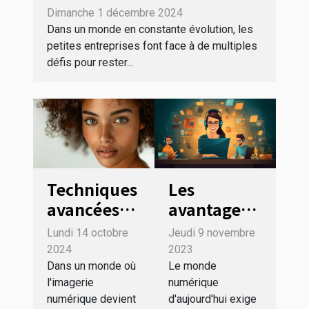
sont bénéfiques pour les
Dimanche 1 décembre 2024
petites entreprises ?
Dans un monde en constante évolution, les
petites entreprises font face à de multiples
défis pour rester...
Les
Techniques
avantages
avancées
d'utiliser
de
Jeudi 9 novembre
Lundi 14 octobre
ChatGPT
retouche
2023
2024
pour votre
d'images
Le monde
Dans un monde où
numérique
l'imagerie
service
générées
d'aujourd'hui exige
numérique devient
client
par