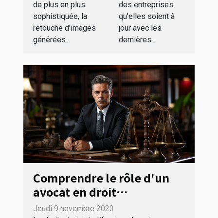
des entreprises
de plus en plus
intelligence
qu'elles soient à
sophistiquée, la
artificielle
jour avec les
retouche d'images
dernières...
générées...
Comprendre le rôle d'un
avocat en droit
administratif
Jeudi 9 novembre 2023