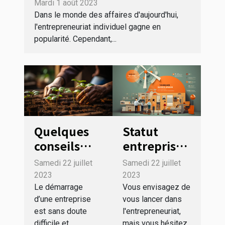
tant qu'auto-entrepreneur
Mardi 1 août 2023
Dans le monde des affaires d'aujourd'hui,
l'entrepreneuriat individuel gagne en
popularité. Cependant,...
Quelques
Statut
conseils
entreprise :
pour faire
différences
Samedi 22 juillet
Samedi 22 juillet
prospérer
entre
2023
2023
votre
micro-
Le démarrage
Vous envisagez de
d’une entreprise
vous lancer dans
entreprise
entreprise
est sans doute
l'entrepreneuriat,
et SARL
difficile et
mais vous hésitez