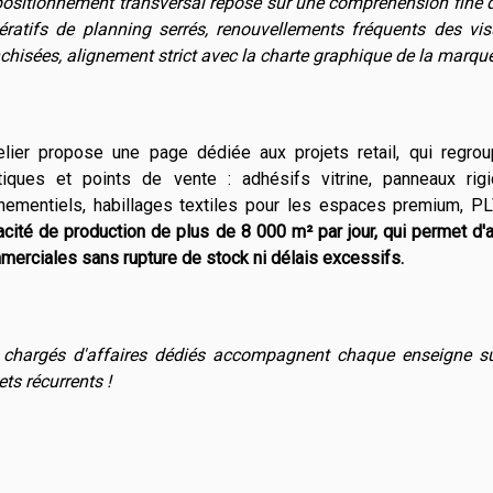
positionnement transversal repose sur une compréhension fine d
ératifs de planning serrés, renouvellements fréquents des vis
chisées, alignement strict avec la charte graphique de la marque
telier propose une page dédiée aux projets retail, qui regro
tiques et points de vente : adhésifs vitrine, panneaux rigi
nementiels, habillages textiles pour les espaces premium, P
acité de production de plus de 8 000 m² par jour, qui permet 
erciales sans rupture de stock ni délais excessifs.
 chargés d'affaires dédiés accompagnent chaque enseigne sur 
ets récurrents !