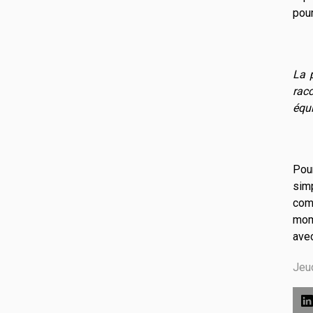
pour
La 
racc
équ
Pou
sim
com
mome
ave
Jeud