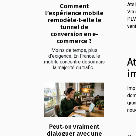
Comment
Ate
l’expérience mobile
Vitr
remodèle-t-elle le
PLV 
tunnel de
vent
conversion en e-
commerce ?
Moins de temps, plus
d’exigence. En France, le
A
mobile concentre désormais
la majorité du trafic...
i
Imp
dom
gran
nou
Peut-on vraiment
dialoguer avec une