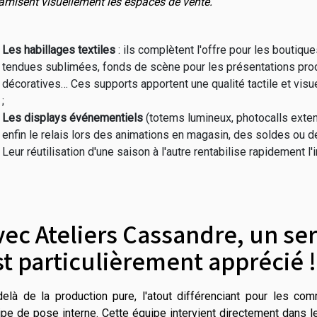
amisent visuellement les espaces de vente.
Les habillages textiles
: ils complètent l'offre pour les boutiqu
tendues sublimées, fonds de scène pour les présentations produ
décoratives… Ces supports apportent une qualité tactile et visu
;
Les displays événementiels
(totems lumineux, photocalls extens
enfin le relais lors des animations en magasin, des soldes ou 
Leur réutilisation d'une saison à l'autre rentabilise rapidement l'
vec Ateliers Cassandre, un se
st particulièrement apprécié !
elà de la production pure, l'atout différenciant pour les com
pe de pose interne. Cette équipe intervient directement dans 