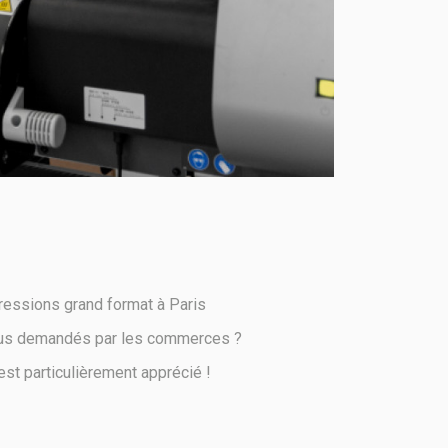
ressions grand format à Paris
plus demandés par les commerces ?
st particulièrement apprécié !