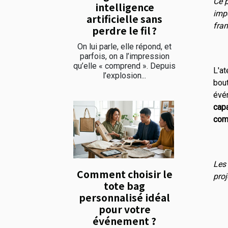
Ce 
intelligence
imp
artificielle sans
fran
perdre le fil ?
On lui parle, elle répond, et
parfois, on a l’impression
qu’elle « comprend ». Depuis
L'a
l’explosion...
bou
évé
cap
comm
Les
Comment choisir le
proj
tote bag
personnalisé idéal
pour votre
événement ?