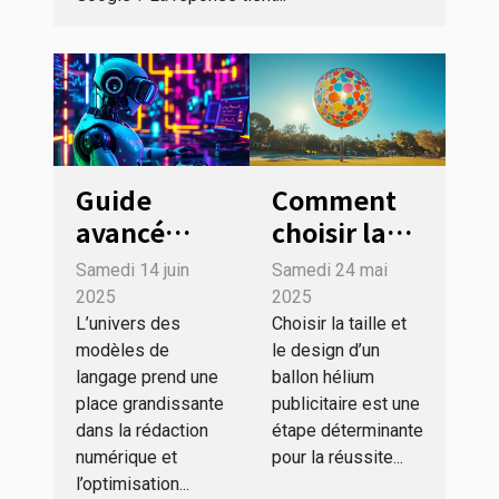
Guide
Comment
avancé
choisir la
pour
taille et le
Samedi 14 juin
Samedi 24 mai
optimiser le
design de
2025
2025
contenu
votre
L’univers des
Choisir la taille et
modèles de
le design d’un
destiné aux
ballon
langage prend une
ballon hélium
modèles de
hélium
place grandissante
publicitaire est une
langage
publicitaire
dans la rédaction
étape déterminante
numérique et
pour la réussite...
l’optimisation...