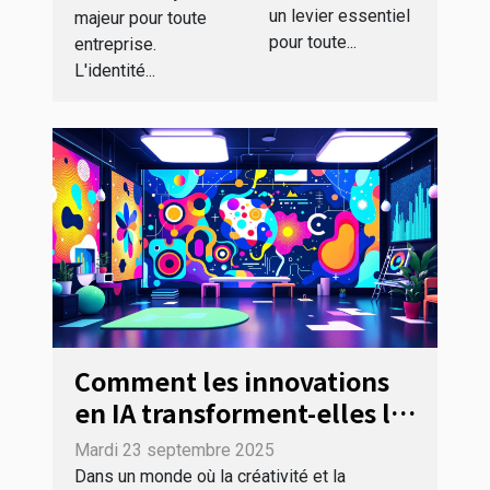
croissance
votre
un levier essentiel
majeur pour toute
digitale ?
entreprise ?
pour toute...
entreprise.
L'identité...
Comment les innovations
en IA transforment-elles le
secteur du design
Mardi 23 septembre 2025
graphique ?
Dans un monde où la créativité et la