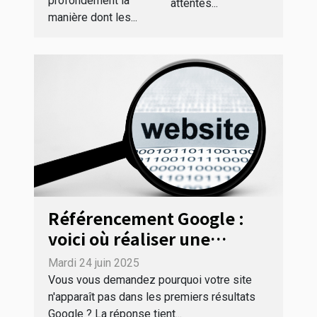
profondément la
attentes...
manière dont les...
Référencement Google :
voici où réaliser une
analyse gratuite de votre
Mardi 24 juin 2025
site web !
Vous vous demandez pourquoi votre site
n'apparaît pas dans les premiers résultats
Google ? La réponse tient...