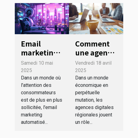
Email
Comment
marketing
une agence
automatisé
digitale
Samedi 10 mai
Vendredi 18 avril
pour les
régionale
2025
2025
PME
stimule la
Dans un monde où
Dans un monde
l'attention des
économique en
Maximiser
croissance
consommateurs
perpétuelle
le ROI avec
des PME
est de plus en plus
mutation, les
des
locales
sollicitée, l'email
agences digitales
stratégies
marketing
régionales jouent
ciblées
automatisé...
un rôle...