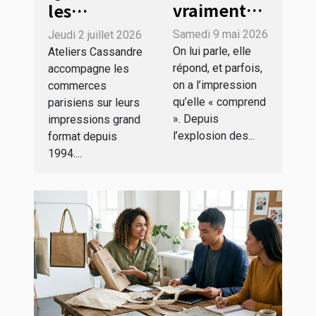
vraiment
les
dialoguer
impressions
Samedi 9 mai 2026
Jeudi 2 juillet 2026
avec une
grand
On lui parle, elle
Ateliers Cassandre
intelligence
format des
répond, et parfois,
accompagne les
on a l’impression
commerces
artificielle
commerces
qu’elle « comprend
parisiens sur leurs
sans perdre
à Paris ?
». Depuis
impressions grand
le fil ?
l’explosion des...
format depuis
1994....