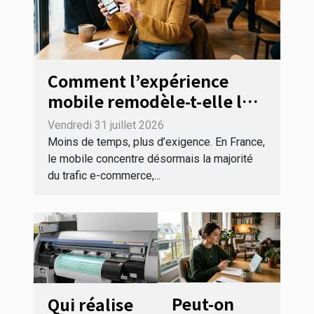
Comment l’expérience
mobile remodèle-t-elle le
tunnel de conversion en e-
Vendredi 31 juillet 2026
commerce ?
Moins de temps, plus d’exigence. En France,
le mobile concentre désormais la majorité
du trafic e-commerce,...
Peut-on
Qui réalise