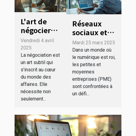
L'art de
Réseaux
négocier
sociaux et
dans le
PME utiliser
Vendredi 4 avril
Mardi 25 mars 2025
business
les analyses
2025
Dans un monde où
techniques
La négociation est
de données
le numérique est roi,
un art subtil qui
avancées
les petites et
pour
s'inscrit au cœur
moyennes
pour des
concevoir
du monde des
entreprises (PME)
accords
des
affaires. Elle
sont confrontées à
gagnant-
campagnes
nécessite non
un défi...
gagnant
seulement...
impactantes
et rentables