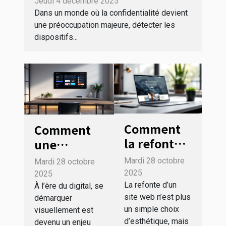
Jeudi 4 décembre 2025
Dans un monde où la confidentialité devient
une préoccupation majeure, détecter les
dispositifs...
Comment
Comment
la refonte
une
de votre
identité
Mardi 28 octobre
Mardi 28 octobre
site web
visuelle sur
2025
2025
peut
mesure
La refonte d’un
À l’ère du digital, se
site web n’est plus
booster
démarquer
peut
un simple choix
visuellement est
votre
transformer
d’esthétique, mais
devenu un enjeu