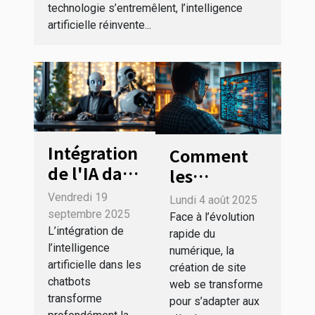
technologie s’entremêlent, l’intelligence
artificielle réinvente...
Intégration
Comment
de l'IA dans
les
les
tendances
Vendredi 19
Lundi 4 août 2025
chatbots :
récentes
septembre 2025
Face à l’évolution
meilleures
L’intégration de
influencent-
rapide du
l’intelligence
pratiques
numérique, la
elles la
artificielle dans les
création de site
et
création de
chatbots
web se transforme
stratégies
site web ?
transforme
pour s’adapter aux