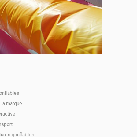
onflables
e la marque
eractive
nsport
tures gonflables