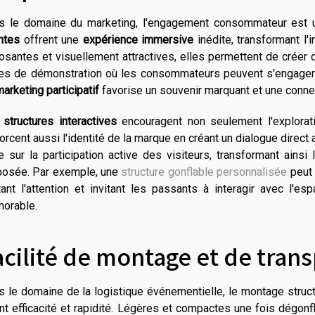
s le domaine du marketing, l'engagement consommateur est u
ntes
offrent une
expérience immersive
inédite, transformant l'
osantes et visuellement attractives, elles permettent de créer
es de démonstration où les consommateurs peuvent s'engager
arketing participatif
favorise un souvenir marquant et une conne
s
structures interactives
encouragent non seulement l'explorat
orcent aussi l'identité de la marque en créant un dialogue direct a
 sur la participation active des visiteurs, transformant ainsi
posée. Par exemple, une
structure gonflable personnalisée
peut 
tant l'attention et invitant les passants à interagir avec l'
orable.
acilité de montage et de tran
 le domaine de la logistique événementielle, le montage struct
ant efficacité et rapidité. Légères et compactes une fois dégon