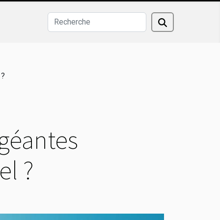
 ?
 géantes
el ?