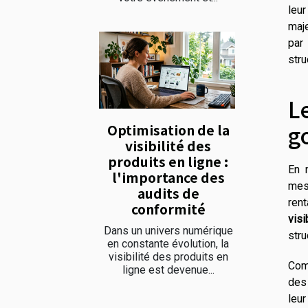
leur
maje
par
stru
L
g
Optimisation de la
visibilité des
produits en ligne :
En 
l'importance des
mes
audits de
ren
conformité
visi
Dans un univers numérique
stru
en constante évolution, la
visibilité des produits en
Comp
ligne est devenue...
des 
leur