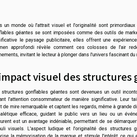
 un monde où l'attrait visuel et l'originalité sont primordiau
flables géantes se sont imposées comme des outils de market
ificative le paysage publicitaire, elles offrent une expérien
men approfondi révèle comment ces colosses de l'air redé
ements, invitant le lecteur à plonger dans l'univers fascinant d
'impact visuel des structures 
 structures gonflables géantes sont devenues un outil incont
rant l'attention consommateur de manière significative. Leur ta
nt de mire remarquable et captent les regards, même à grande d
nalétique efficace, guidant le public vers un lieu ou un événe
curent est un avantage indéniable, permettant de se démarqu
uli visuels. L'aspect ludique et l'originalité des structures 
rise la mémorisation de la marque et stimule l'intérêt, ce qu