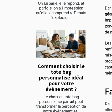
On lui parle, elle répond, et
parfois, on a l’impression
Dan
qu’elle « comprend ». Depuis
géa
l’explosion...
Imp
zon
de
m
Le
renf
mise
pro
Comment choisir le
cap
tote bag
mém
personnalisé idéal
pour votre
F
événement ?
Le choix du tote bag
personnalisé parfait peut
Dans
transformer la perception de
alli
votre événement et...