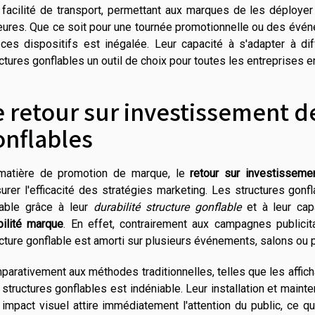
 facilité de transport, permettant aux marques de les déployer
ures. Que ce soit pour une tournée promotionnelle ou des événeme
 ces dispositifs est inégalée. Leur capacité à s'adapter à di
ctures gonflables un outil de choix pour toutes les entreprises en
e retour sur investissement d
onflables
matière de promotion de marque, le
retour sur investisseme
urer l'efficacité des stratégies marketing. Les structures go
table grâce à leur
durabilité structure gonflable
et à leur cap
bilité marque
. En effet, contrairement aux campagnes publici
cture gonflable est amorti sur plusieurs événements, salons ou p
arativement aux méthodes traditionnelles, telles que les affic
structures gonflables est indéniable. Leur installation et main
 impact visuel attire immédiatement l'attention du public, ce q