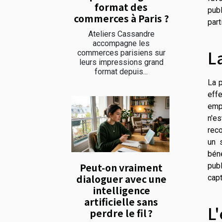
format des
publ
commerces à Paris ?
part
Ateliers Cassandre
accompagne les
L
commerces parisiens sur
leurs impressions grand
format depuis...
La p
eff
emp
n'es
reco
un 
bén
Peut-on vraiment
pub
dialoguer avec une
capt
intelligence
artificielle sans
L
perdre le fil ?