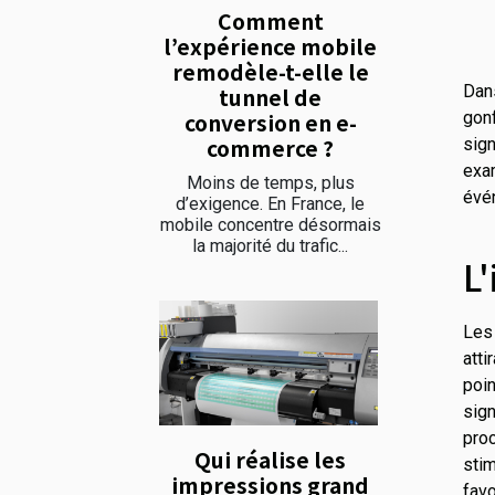
Comment
l’expérience mobile
remodèle-t-elle le
Dans
tunnel de
conversion en e-
gon
commerce ?
sign
exa
Moins de temps, plus
évén
d’exigence. En France, le
mobile concentre désormais
la majorité du trafic...
L
Les
atti
poi
sig
pro
Qui réalise les
stim
impressions grand
favo