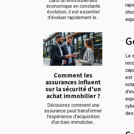
Dans un environnement
rap
économique en constante
évolution, il est essentiel
choi
d'évaluer rapidement le...
exp
G
La 
rec
capa
Comment les
est
assurances influent
nota
sur la sécurité d'un
d'i
achat immobilier ?
expo
Découvrez comment une
cyb
assurance peut transformer
des
l'expérience d'acquisition
d'un bien immobilier...