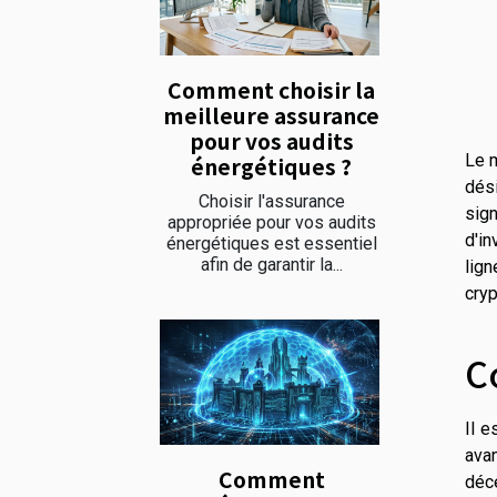
Comment choisir la
meilleure assurance
pour vos audits
Le m
énergétiques ?
dés
Choisir l'assurance
sign
appropriée pour vos audits
d'in
énergétiques est essentiel
afin de garantir la...
lign
cry
C
Il e
ava
Comment
déce