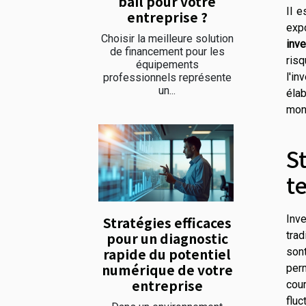
bail pour votre
Il e
entreprise ?
exp
Choisir la meilleure solution
inv
de financement pour les
risq
équipements
l'i
professionnels représente
un...
élab
mon
S
t
Inv
Stratégies efficaces
pour un diagnostic
trad
rapide du potentiel
sont
numérique de votre
per
entreprise
cou
flu