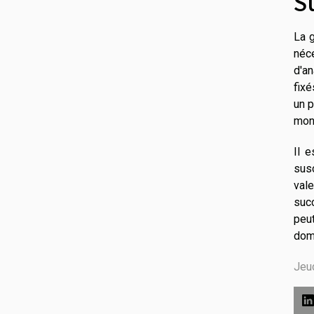
S
La g
néc
d'an
fix
un p
monn
Il 
susc
vale
succ
peu
dom
Jeu