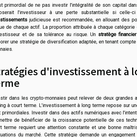
st primordial de ne pas investir l'intégralité de son capital d
oserait l'investisseur à une perte substantielle si celle-
estissements
judicieuse est recommandée, en allouant des pou
ue de chaque actif. La proportion attribuée à chaque catégorie
nvestisseur et de sa tolérance au risque. Un
stratège financier
orer une stratégie de diversification adaptée, en tenant compte 
naies.
tratégies d'investissement à 
erme
estir dans les crypto-monnaies peut relever de deux grandes a
ing à court terme. L'investissement à long terme repose sur une
 primordiales. Investir dans des actifs numériques avec l'inten
mettre de bénéficier de la croissance potentielle de ces tech
rt terme requiert une attention constante et une bonne maîtris
ctuations du marché. Cette stratégie demande un engagement e