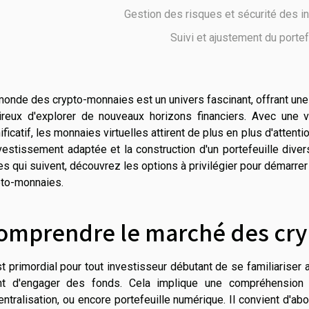
Gestion des risques et sécurité des 
Suivi et ajustement du portef
onde des crypto-monnaies est un univers fascinant, offrant une 
ireux d'explorer de nouveaux horizons financiers. Avec une vo
ificatif, les monnaies virtuelles attirent de plus en plus d'attenti
vestissement adaptée et la construction d'un portefeuille div
es qui suivent, découvrez les options à privilégier pour démarre
pto-monnaies.
omprendre le marché des cr
st primordial pour tout investisseur débutant de se familiaris
nt d'engager des fonds. Cela implique une compréhension 
ntralisation, ou encore portefeuille numérique. Il convient d'a