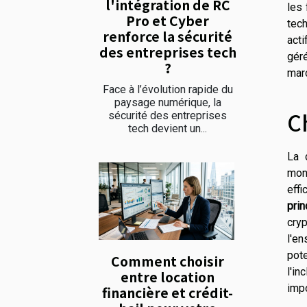
l'intégration de RC
les 
Pro et Cyber
tech
renforce la sécurité
acti
des entreprises tech
gér
?
mar
Face à l’évolution rapide du
paysage numérique, la
C
sécurité des entreprises
tech devient un...
La 
monn
effi
prin
cryp
l'e
pot
Comment choisir
l'i
entre location
impo
financière et crédit-