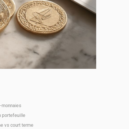
o-monnaies
 portefeuille
me vs court terme