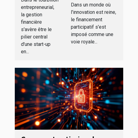
financière
plateformes
Dans un monde où
entrepreneurial,
d'une
l'innovation est reine,
a privilégier
la gestion
start-up
le financement
en 2023
financière
participatif s'est
s'avère être le
imposé comme une
pilier central
voie royale...
d'une start-up
en...