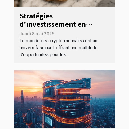
Stratégies
d'investissement en
crypto-monnaies pour les
Jeudi 8 mai 2025
débutants quelles options
Le monde des crypto-monnaies est un
choisir pour un portefeuille
univers fascinant, offrant une multitude
d'opportunités pour les...
diversifié