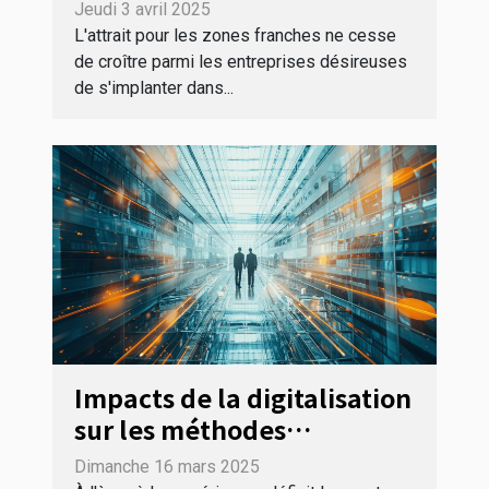
l'implantation
Jeudi 3 avril 2025
d'entreprises dans les
L'attrait pour les zones franches ne cesse
zones franches
de croître parmi les entreprises désireuses
de s'implanter dans...
Impacts de la digitalisation
sur les méthodes
traditionnelles de gestion
Dimanche 16 mars 2025