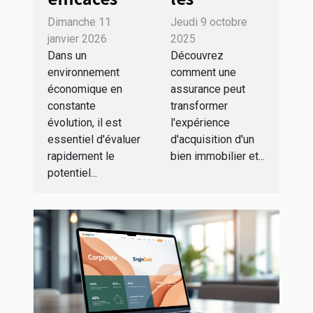
pour un
assurances
Dimanche 11
Jeudi 9 octobre
diagnostic
influent sur
janvier 2026
2025
rapide du
la sécurité
Dans un
Découvrez
environnement
comment une
potentiel
d'un achat
économique en
assurance peut
numérique
immobilier
constante
transformer
de votre
?
évolution, il est
l'expérience
entreprise
essentiel d'évaluer
d'acquisition d'un
rapidement le
bien immobilier et...
potentiel...