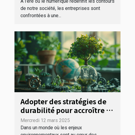
d'entreprise
À l'ère où le numérique redéfinit les contours
de notre société, les entreprises sont
confrontées à une...
Adopter des stratégies de
durabilité pour accroître la
compétitivité des
Mercredi 12 mars 2025
entreprises
Dans un monde où les enjeux
environnementaux sont au cœur des