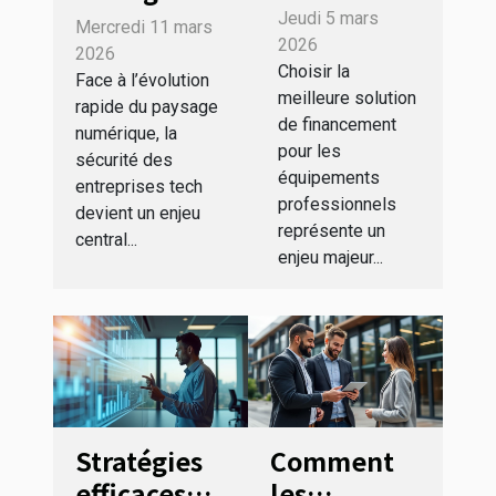
entre
de RC Pro et
Jeudi 5 mars
Mercredi 11 mars
location
Cyber
2026
2026
financière
Choisir la
renforce la
Face à l’évolution
meilleure solution
et crédit-
rapide du paysage
sécurité des
de financement
bail pour
numérique, la
entreprises
pour les
sécurité des
votre
tech ?
équipements
entreprises tech
entreprise
professionnels
devient un enjeu
?
représente un
central...
enjeu majeur...
Stratégies
Comment
efficaces
les