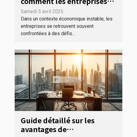
comment les entreprises
peuvent en bénéficier en
Samedi 5 avril 2025
période de crise
Dans un contexte économique instable, les
entreprises se retrouvent souvent
confrontées à des défis...
Guide détaillé sur les
avantages de