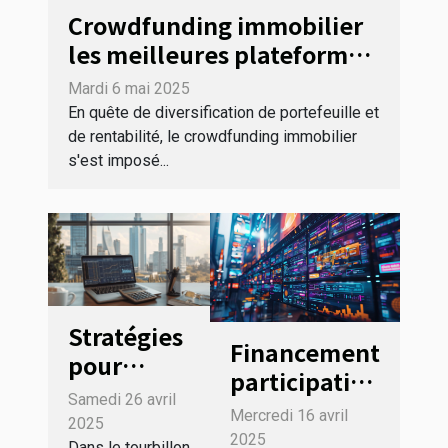
Crowdfunding immobilier
les meilleures plateformes
pour investir en 2023
Mardi 6 mai 2025
En quête de diversification de portefeuille et
de rentabilité, le crowdfunding immobilier
s'est imposé...
Stratégies
Financement
pour
participatif
optimiser
Samedi 26 avril
pour
la gestion
Mercredi 16 avril
2025
startups les
2025
Dans le tourbillon